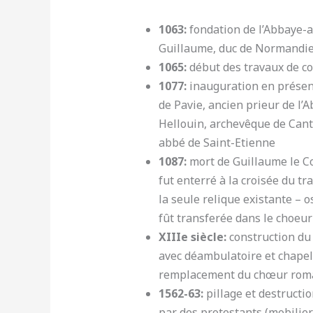
1063:
fondation de l’Abbaye
Guillaume, duc de Normandi
1065:
début des travaux de co
1077:
inauguration en présen
de Pavie, ancien prieur de l’
Hellouin, archevêque de Cant
abbé de Saint-Etienne
1087:
mort de Guillaume le C
fut enterré à la croisée du t
la seule relique existante – 
fût transferée dans le choeur
XIIIe siècle:
construction du
avec déambulatoire et chapel
remplacement du chœur roma
1562-63:
pillage et destructio
par des protestants (mobilier,