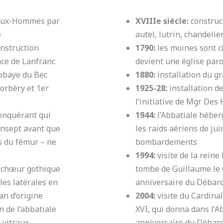
-aux-Hommes par
XVIIIe siècle:
construct
e
autel, lutrin, chandelie
nstruction
1790:
les moines sont ch
ce de Lanfranc
devient une église paro
Abbaye du Bec
1880:
installation du gr
orbéry et 1er
1925-28:
installation de
l’initiative de Mgr Des
onquérant qui
1944:
l’Abbatiale hébe
ransept avant que
les raids aériens de jui
os du fémur – ne
bombardements
1994:
visite de la reine 
 chœur gothique
tombe de Guillaume le 
les latérales en
anniversaire du Débar
n d’origine
2004:
visite du Cardinal
n de l’abbatiale
XVI, qui donna dans l’Ab
 vitraux,
anniversaire du Débar